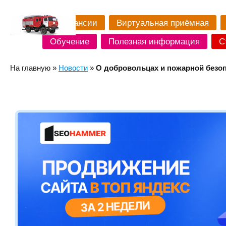
Вакансии
Виртуальная приёмная
Обучение
Полезная информация
С
На главную
»
Новости
»
О добровольцах и пожарной безо